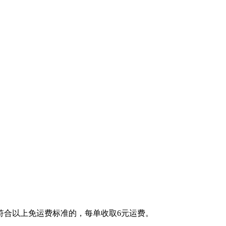
？
？
思？
符合以上免运费标准的，每单收取6元运费。