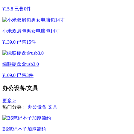
¥
15.8
已售0件
小米双肩包男女电脑包14寸
¥
139.0
已售15件
绿联硬盘盒usb3.0
¥
109.0
已售3件
办公设备/文具
更多 >
热门分类：
办公设备
文具
B6笔记本子加厚简约