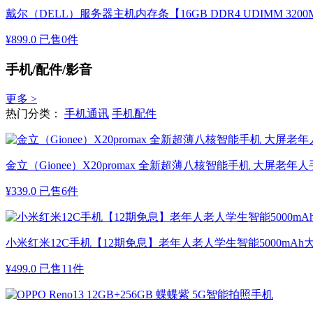
戴尔（DELL）服务器主机内存条【16GB DDR4 UDIMM 3200M
¥
899.0
已售0件
手机/配件/影音
更多 >
热门分类：
手机通讯
手机配件
金立（Gionee）X20promax 全新超薄八核智能手机 大屏
¥
339.0
已售6件
小米红米12C手机【12期免息】老年人老人学生智能5000mAh大
¥
499.0
已售11件