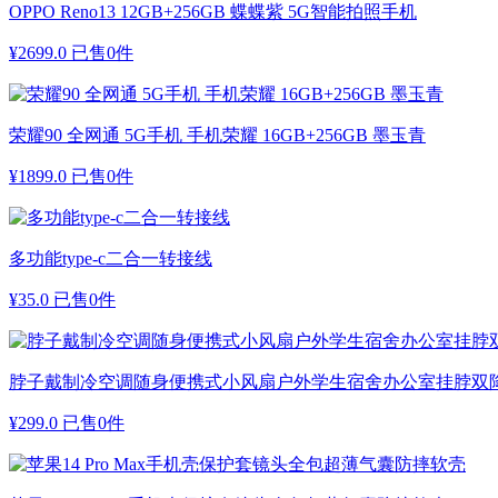
OPPO Reno13 12GB+256GB 蝶蝶紫 5G智能拍照手机
¥
2699.0
已售0件
荣耀90 全网通 5G手机 手机荣耀 16GB+256GB 墨玉青
¥
1899.0
已售0件
多功能type-c二合一转接线
¥
35.0
已售0件
脖子戴制冷空调随身便携式小风扇户外学生宿舍办公室挂脖双
¥
299.0
已售0件