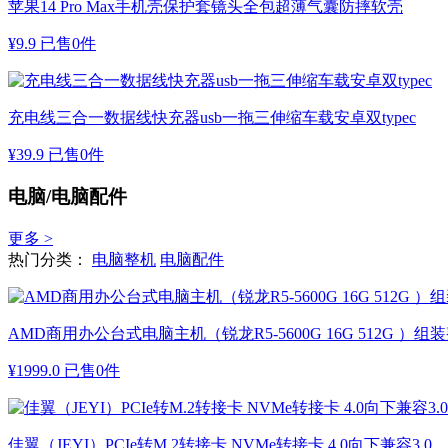
苹果14 Pro Max手机壳保护套镜头全包超薄气囊防摔软壳
¥
9.9
已售0件
充电线三合一数据线快充器usb一拖三伸缩车载安卓双typec
¥
39.9
已售0件
电脑/电脑配件
更多 >
热门分类：
电脑整机
电脑配件
AMD商用办公台式电脑主机（锐龙R5-5600G 16G 512G ）组
¥
1999.0
已售0件
佳翼（JEYI）PCIe转M.2转接卡 NVMe转接卡 4.0向下兼容3.0