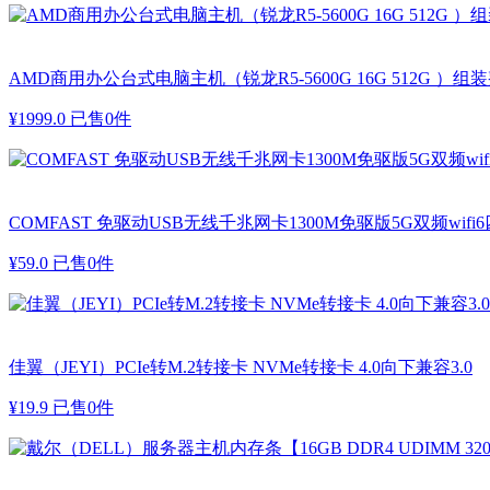
AMD商用办公台式电脑主机（锐龙R5-5600G 16G 512G ）组
¥
1999.0
已售0件
COMFAST 免驱动USB无线千兆网卡1300M免驱版5G双频wifi
¥
59.0
已售0件
佳翼（JEYI）PCIe转M.2转接卡 NVMe转接卡 4.0向下兼容3.0
¥
19.9
已售0件