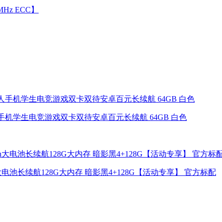
Hz ECC】
老年人手机学生电竞游戏双卡双待安卓百元长续航 64GB 白色
电池长续航128G大内存 暗影黑4+128G【活动专享】 官方标配