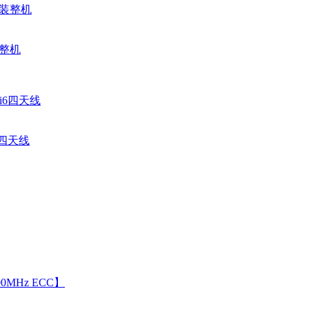
装整机
6四天线